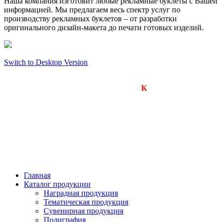
Наша компания изготовит любые рекламные буклеты с Вашей
информацией. Мы предлагаем весь спектр услуг по
производству рекламных буклетов – от разработки
оригинального дизайн-макета до печати готовых изделий.
Switch to Desktop Version
Компания «Визард-
К
»
Производство подарков, сувениров и рекламной
продукции.
Оперативное изготовление любых тиражей.
650000, г. Кемерово
улица Арочная, дом 41, оф.201б
тел.: +7(923)605-1234
+7(923)603-1234
Главная
Каталог продукции
Наградная продукция
Тематическая продукция
Сувенирная продукция
Полиграфия