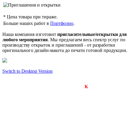
* Цена товара при тираже.
Больше наших работ в
Портфолио
.
Наша компания изготовит
пригласительные/открытки для
любого мероприятия
. Мы предлагаем весь спектр услуг по
производству открыток и приглашений - от разработки
оригинального дизайн-макета до печати готовой продукции.
Switch to Desktop Version
Компания «Визард-
К
»
Производство подарков, сувениров и рекламной
продукции.
Оперативное изготовление любых тиражей.
650000, г. Кемерово
улица Арочная, дом 41, оф.201б
тел.: +7(923)605-1234
+7(923)603-1234