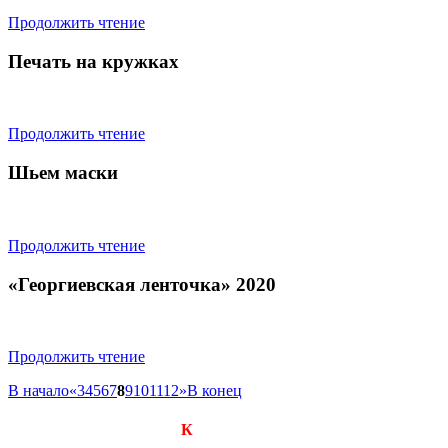
Продолжить чтение
Печать на кружках
Продолжить чтение
Шьем маски
Продолжить чтение
«Георгиевская ленточка» 2020
Продолжить чтение
В начало
«
3
4
5
6
7
8
9
10
11
12
»
В конец
Компания «Визард-
К
»
Производство подарков, сувениров и рекламной продук