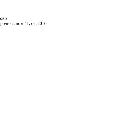
рово
рочная, дом 41, оф.201б