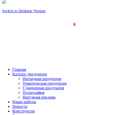
Switch to Desktop Version
Компания «Визард-
К
»
Производство подарков, сувениров и рекламной
продукции.
Оперативное изготовление любых тиражей.
650000, г. Кемерово
улица Арочная, дом 41, оф.201б
тел.: +7(923)605-1234
+7(923)603-1234
Главная
Каталог продукции
Наградная продукция
Тематическая продукция
Сувенирная продукция
Полиграфия
Наружная реклама
Наши работы
Новости
Конструктор